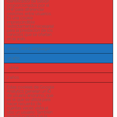
identificador de sesión
proporcionados por el
PHP para diferenciar
sesiones entre usuarios.
Es una cookie
imprescindible
(estrictamente necesaria)
para la prestación de los
servicios que se ofertan
en la web.
qtrans_front_language
un año
_utma
2 años
Estas cookies de Google
Analytics generan un ID
de usuario anónimo, que
es el que se utiliza para
hacer recuento de
cuantas veces visita el
sitio un usuario. También
registra cuando fue la