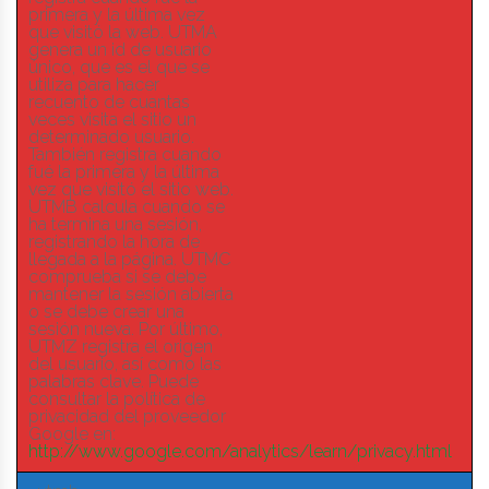
primera y la última vez
que visitó la web. UTMA
genera un id de usuario
único, que es el que se
utiliza para hacer
recuento de cuantas
veces visita el sitio un
determinado usuario.
También registra cuando
fué la primera y la última
vez que visitó el sitio web.
UTMB calcula cuando se
ha termina una sesión,
registrando la hora de
llegada a la página. UTMC
comprueba si se debe
mantener la sesión abierta
o se debe crear una
sesión nueva. Por último,
UTMZ registra el origen
del usuario, así como las
palabras clave. Puede
consultar la política de
privacidad del proveedor
Google en:
http://www.google.com/analytics/learn/privacy.html