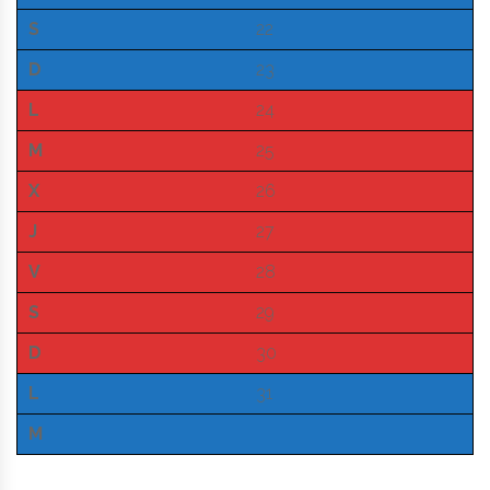
S
22
D
23
L
24
M
25
X
26
J
27
V
28
S
29
D
30
L
31
M