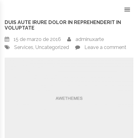
Skip
to
content
DUIS AUTE IRURE DOLOR IN REPREHENDERIT IN
VOLUPTATE
15 de marzo de 2016
adminuxarte
Services
,
Uncategorized
Leave a comment