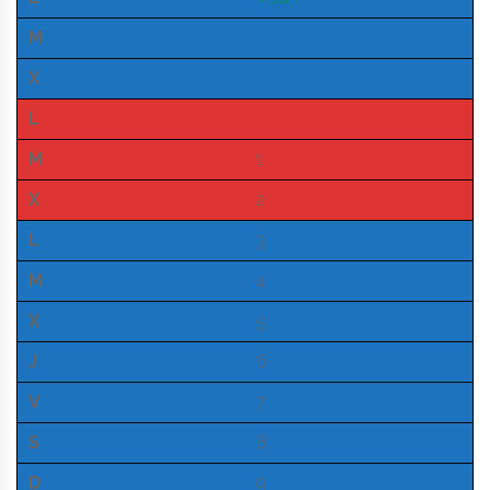
M
X
L
M
1
X
2
L
3
M
4
X
5
J
6
V
7
S
8
D
9