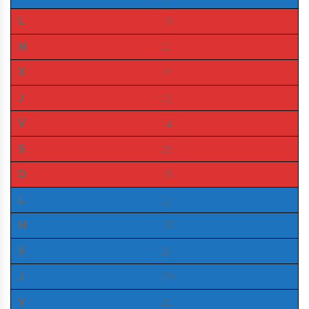
L
10
M
11
X
12
J
13
V
14
S
15
D
16
L
17
M
18
X
19
J
20
V
21