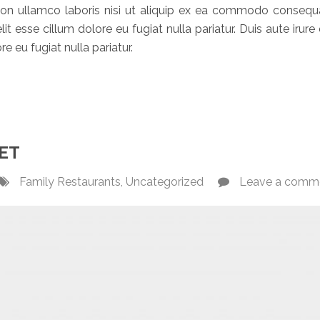
ion ullamco laboris nisi ut aliquip ex ea commodo consequa
lit esse cillum dolore eu fugiat nulla pariatur. Duis aute irure 
e eu fugiat nulla pariatur.
HENDERIT IN VOLUPTATE”
ET
Family Restaurants
,
Uncategorized
Leave a comm