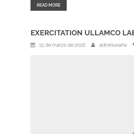
“LOREM IPSUM DOLOR SIT AMET”
READ MORE
EXERCITATION ULLAMCO LAB
15 de marzo de 2016
adminuxarte