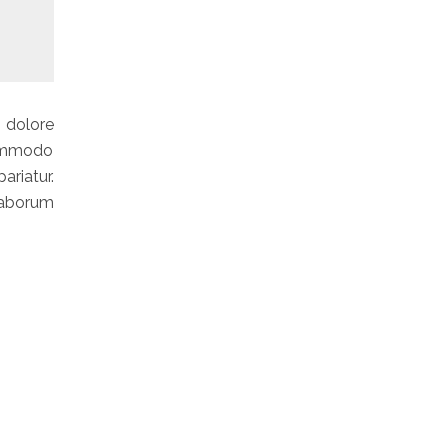
 dolore
commodo
ariatur.
laborum