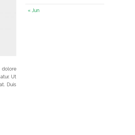
« Jun
 dolore
atur. Ut
t. Duis