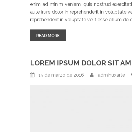
enim ad minim veniam, quis nostrud exercitat
aute irure dolor in reprehenderit in voluptate ve
reprehenderit in voluptate velit esse cillum dolor
“DUIS AUTE IRURE DOLOR IN REPRE
READ MORE
LOREM IPSUM DOLOR SIT AM
15 de marzo de 2016
adminuxarte