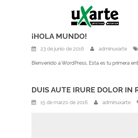
Skip
to
content
¡HOLA MUNDO!
23 de junio de 2016
adminuxarte
Bienvenido a WordPress. Esta es tu primera entr
DUIS AUTE IRURE DOLOR IN
15 de marzo de 2016
adminuxarte