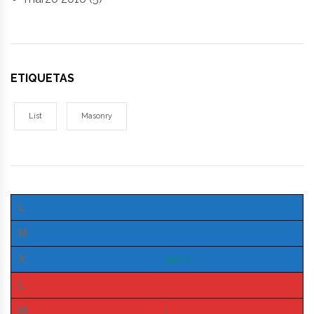
ETIQUETAS
List
Masonry
L
M
X
Jun »
L
M
1