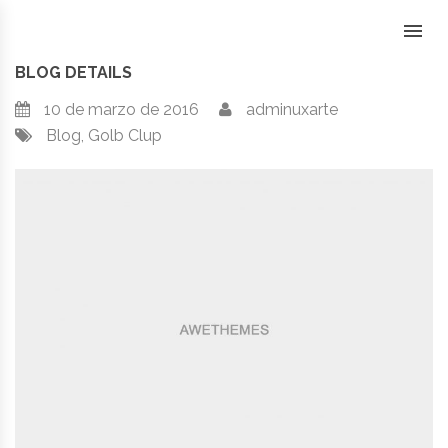
Skip
to
content
BLOG DETAILS
10 de marzo de 2016
adminuxarte
Blog
,
Golb Clup