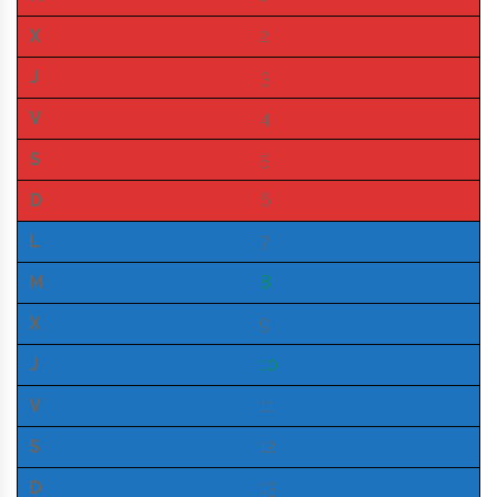
X
2
J
3
V
4
S
5
D
6
L
7
M
8
X
9
J
10
V
11
S
12
D
13