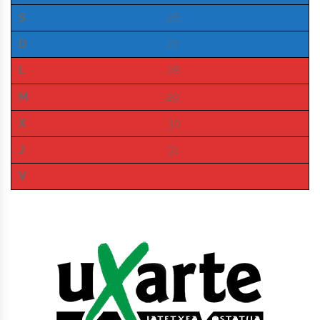
S
26
D
27
L
28
M
29
X
30
J
31
V