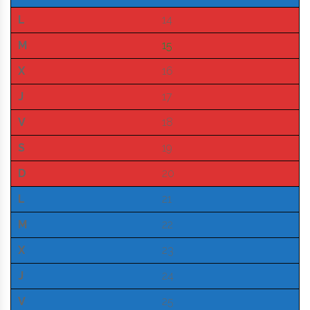
L
14
M
15
X
16
J
17
V
18
S
19
D
20
L
21
M
22
X
23
J
24
V
25